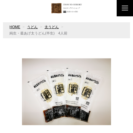
HOME
うどん
太うどん
純生・釜あげ太うどん(半生) 4人前